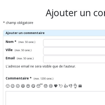
Ajouter un c
* champ obligatoire
Ajouter un commentaire
Nom *
(max. 50 carac.)
Ville
(max. 50 carac.)
Email
(max. 50 carac.)
L'adresse email ne sera visible que de l'auteur.
Commentaire *
(max. 1200 carac.)
🙂
😉
😐
😄
😍
😋
😴
😞
😢
💖
💘
👍
👎
👌
🍔